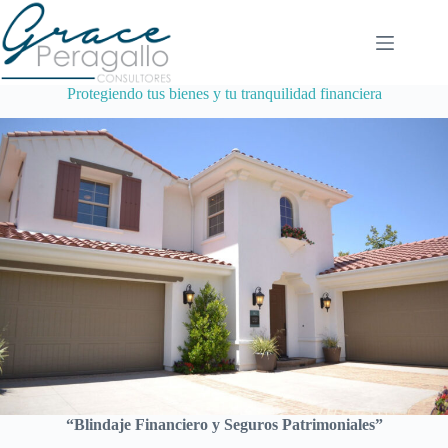
Saltar
al
contenido
Protegiendo tus bienes y tu tranquilidad financiera
“Blindaje Financiero y Seguros Patrimoniales”