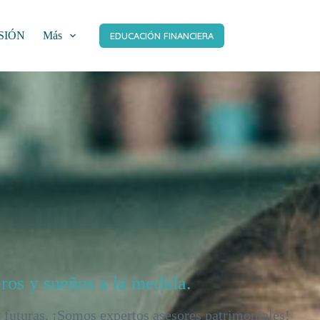
SIÓN
Más
EDUCACIÓN FINANCIERA
eros y sueños a la medida.
y futuras. ¡Somos expertos asesores patrimoniales!