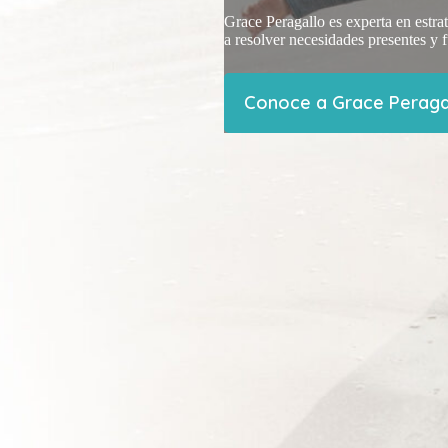
Grace Peragallo es experta en estra
a resolver necesidades presentes y 
Conoce a Grace Peraga