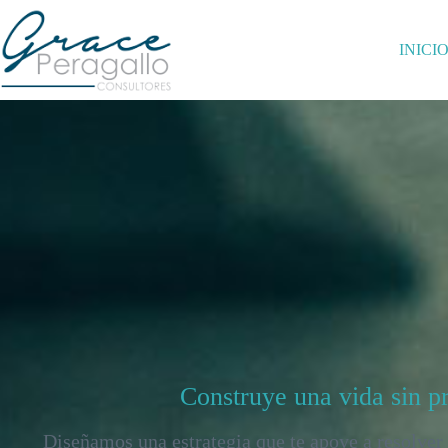
Saltar
al
contenido
INICI
Construye una vida sin pr
Diseñamos una estrategia que te apoye a resolver 