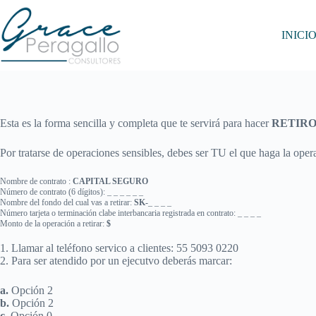
Saltar
al
contenido
INICI
Esta es la forma sencilla y completa que te servirá para hacer
RETIR
Por tratarse de operaciones sensibles, debes ser TU el que haga la opera
Nombre de contrato :
CAPITAL SEGURO
Número de contrato (6 dígitos): _ _ _ _ _ _
Nombre del fondo del cual vas a retirar:
SK-
_ _ _ _
Número tarjeta o terminación clabe interbancaria registrada en contrato: _ _ _ _
Monto de la operación a retirar:
$
1. Llamar al teléfono servico a clientes: 55 5093 0220
2. Para ser atendido por un ejecutvo deberás marcar:
a.
Opción 2
b.
Opción 2
c.
Opción 0