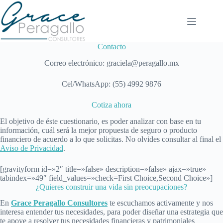
Saltar
al
contenido
Contacto
Correo electrónico: graciela@peragallo.mx
Cel/WhatsApp: (55) 4992 9876
Cotiza ahora
El objetivo de éste cuestionario, es poder analizar con base en tu
información, cuál será la mejor propuesta de seguro o producto
financiero de acuerdo a lo que solicitas. No olvides consultar al final el
Aviso de Privacidad
.
[gravityform id=»2″ title=»false» description=»false» ajax=»true»
tabindex=»49″ field_values=»check=First Choice,Second Choice»]
¿Quieres construir una vida sin preocupaciones?
En
Grace Peragallo Consultores
te escuchamos activamente y nos
interesa entender tus necesidades, para poder diseñar una estrategia que
te apoye a resolver tus necesidades financieras y patrimoniales